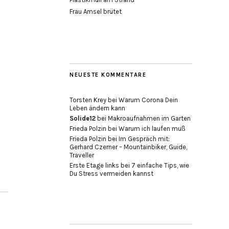
Frau Amsel brütet
NEUESTE KOMMENTARE
Torsten Krey
bei
Warum Corona Dein
Leben ändern kann
Solide12
bei
Makroaufnahmen im Garten
Frieda Polzin
bei
Warum ich laufen muß
Frieda Polzin
bei
Im Gespräch mit:
Gerhard Czerner – Mountainbiker, Guide,
Traveller
Erste Etage links
bei
7 einfache Tips, wie
Du Stress vermeiden kannst