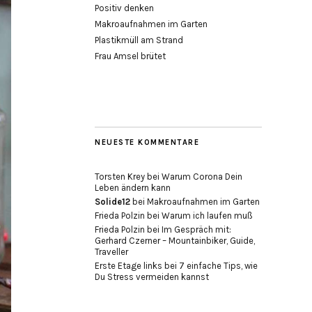
Positiv denken
Makroaufnahmen im Garten
Plastikmüll am Strand
Frau Amsel brütet
NEUESTE KOMMENTARE
Torsten Krey
bei
Warum Corona Dein
Leben ändern kann
Solide12
bei
Makroaufnahmen im Garten
Frieda Polzin
bei
Warum ich laufen muß
Frieda Polzin
bei
Im Gespräch mit:
Gerhard Czerner – Mountainbiker, Guide,
Traveller
Erste Etage links
bei
7 einfache Tips, wie
Du Stress vermeiden kannst