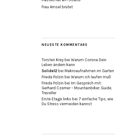
Frau Amsel brütet
NEUESTE KOMMENTARE
Torsten Krey
bei
Warum Corona Dein
Leben ändern kann
Solide12
bei
Makroaufnahmen im Garten
Frieda Polzin
bei
Warum ich laufen muß
Frieda Polzin
bei
Im Gespräch mit:
Gerhard Czerner – Mountainbiker, Guide,
Traveller
Erste Etage links
bei
7 einfache Tips, wie
Du Stress vermeiden kannst